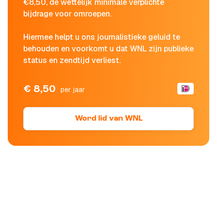
€8,50, de wettelijk minimale verplichte
bijdrage voor omroepen.
Hiermee helpt u ons journalistieke geluid te
behouden en voorkomt u dat WNL zijn publieke
status en zendtijd verliest.
€ 8,50
per jaar
Word lid van WNL