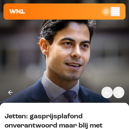
Klein
Standaard
Groot
Jetten: gasprijsplafond
Kopieer link
onverantwoord maar blij met