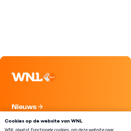
Nieuws
Programma's
Over WNL