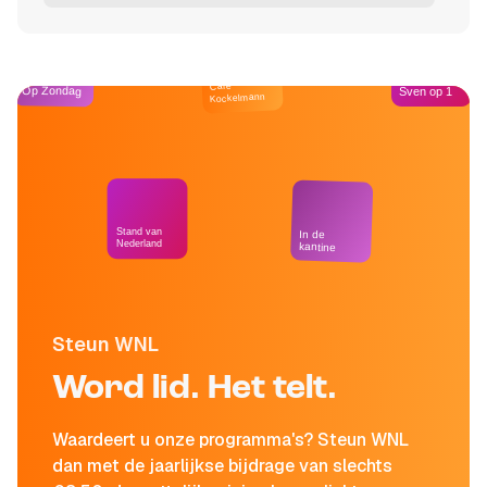
Café
Op Zondag
Sven op 1
Kockelmann
Stand van
In de
Nederland
kantine
Steun WNL
Word lid. Het telt.
Waardeert u onze programma's? Steun WNL
dan met de jaarlijkse bijdrage van slechts