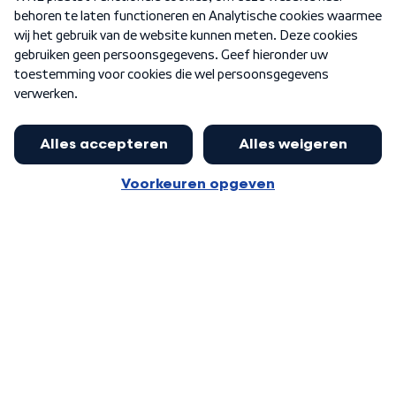
Nieuwsbrief
Word Lid
Meer WNL voor jou
Huishoudens met thuisbatterij,
slimme laadpaal of warmtepomp
Algemene voorwaarden
Cookie-instellingen
kunnen geld gaan verdienen: 'Kan
Privacy statement
op jaarbasis 500 euro opleveren'