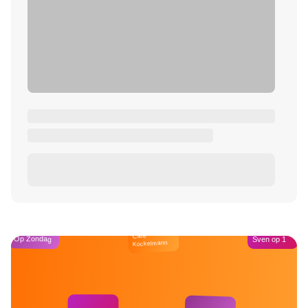
Café
Op Zondag
Sven op 1
Kockelmann