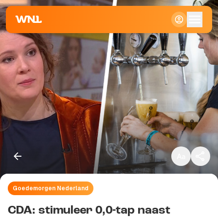
Klein
Standaard
Groot
Goedemorgen Nederland
Kopieer link
CDA: stimuleer 0,0-tap naast