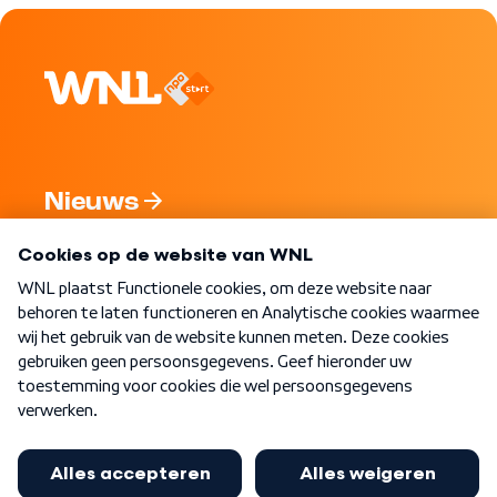
Nieuws
Programma's
Over WNL
Nieuwsbrief
Word Lid