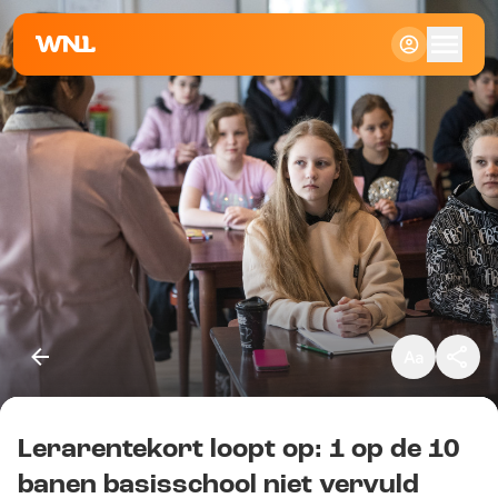
Klein
Standaard
Groot
Lerarentekort loopt op: 1 op de 10
Kopieer link
banen basisschool niet vervuld