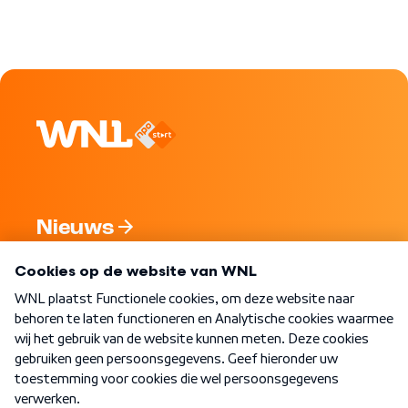
Nieuws
Programma's
Over WNL
Nieuwsbrief
Word Lid