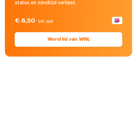
status en zendtijd verliest.
€ 8,50
per jaar
Word lid van WNL