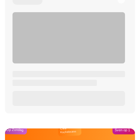
Café
Op Zondag
Sven op 1
Kockelmann