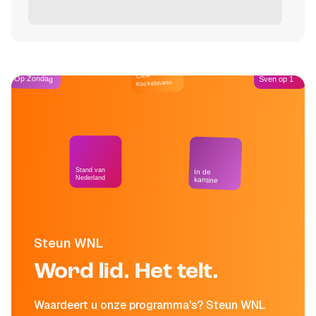
Café
Op Zondag
Sven op 1
Kockelmann
Stand van
In de
Nederland
kantine
Steun WNL
Word lid. Het telt.
Waardeert u onze programma's? Steun WNL