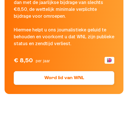
dan met de jaarlijkse bijdrage van slechts
€8,50, de wettelijk minimale verplichte
bijdrage voor omroepen.
Hiermee helpt u ons journalistieke geluid te
behouden en voorkomt u dat WNL zijn publieke
status en zendtijd verliest.
€ 8,50
per jaar
Word lid van WNL