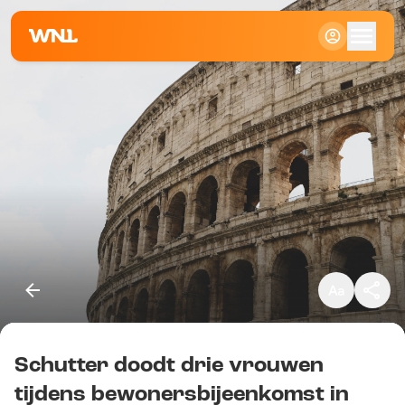
Klein
Standaard
Groot
Schutter doodt drie vrouwen
Kopieer link
tijdens bewonersbijeenkomst in