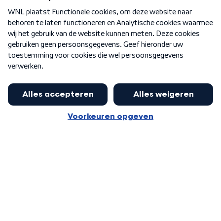
Over WNL
Nieuwsbrief
Word Lid
Meer WNL voor jou
Jan Paternotte optimistisch over
stikstofdebat: 'Geen zwakker
Algemene voorwaarden
Cookie-instellingen
pakket, maar ideeën om het te
Privacy statement
versterken zijn welkom'