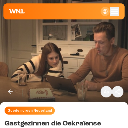
Klein
Standaard
Groot
Goedemorgen Nederland
Kopieer link
Gastgezinnen die Oekraïense