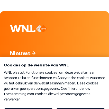
Nieuws
Programma's
Over WNL
Nieuwsbrief
Word Lid