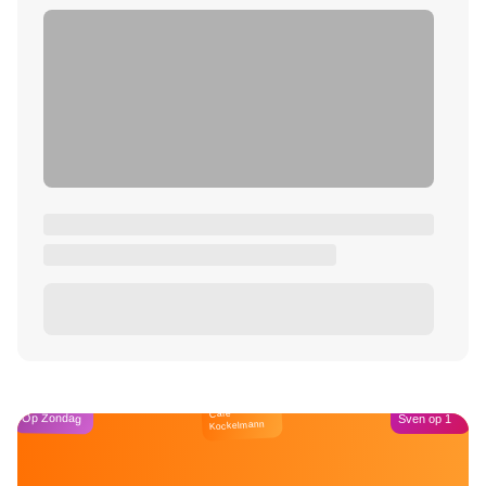
Café
Op Zondag
Sven op 1
Kockelmann