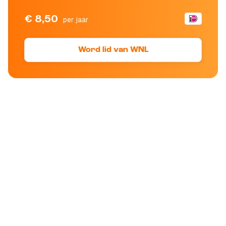
€ 8,50
per jaar
Word lid van WNL