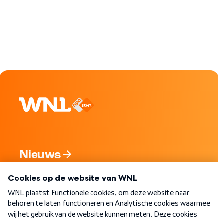
Nieuws
Programma's
Over WNL
Nieuwsbrief
Word Lid