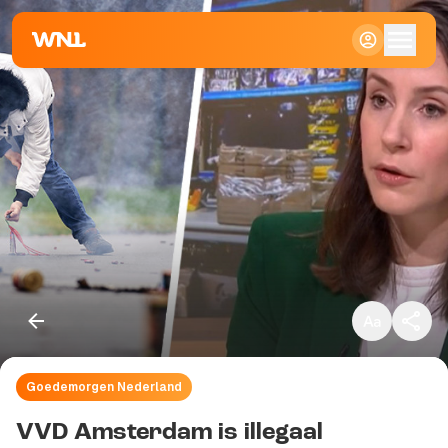
Klein
Standaard
Groot
Goedemorgen Nederland
Kopieer link
VVD Amsterdam is illegaal