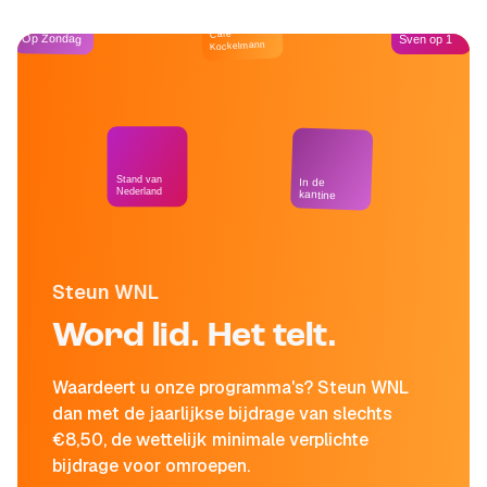
Café
Op Zondag
Sven op 1
Kockelmann
Stand van
In de
Nederland
kantine
Steun WNL
Word lid. Het telt.
Waardeert u onze programma's? Steun WNL
dan met de jaarlijkse bijdrage van slechts
€8,50, de wettelijk minimale verplichte
bijdrage voor omroepen.