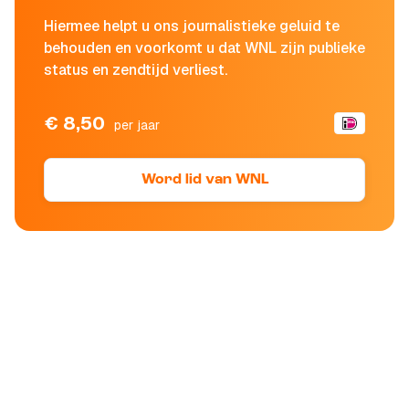
Hiermee helpt u ons journalistieke geluid te
behouden en voorkomt u dat WNL zijn publieke
status en zendtijd verliest.
€ 8,50
per jaar
Word lid van WNL