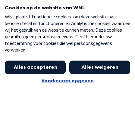
Programma's
Over WNL
Nieuwsbrief
Word Lid
Meer WNL voor jou
Nieuwe ‘onderkoning’ Buma wil tot
zijn 70ste aanblijven
Algemene voorwaarden
Cookie-instellingen
Privacy statement