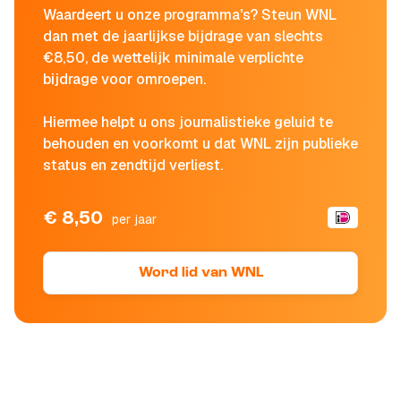
Waardeert u onze programma's? Steun WNL
dan met de jaarlijkse bijdrage van slechts
€8,50, de wettelijk minimale verplichte
bijdrage voor omroepen.
Hiermee helpt u ons journalistieke geluid te
behouden en voorkomt u dat WNL zijn publieke
status en zendtijd verliest.
€ 8,50
per jaar
Word lid van WNL