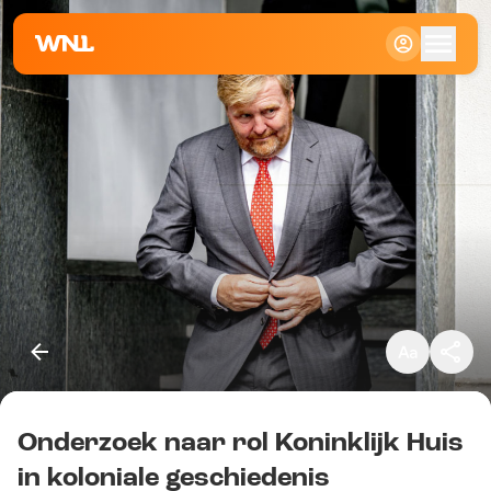
Klein
Standaard
Groot
Onderzoek naar rol Koninklijk Huis
Kopieer link
in koloniale geschiedenis