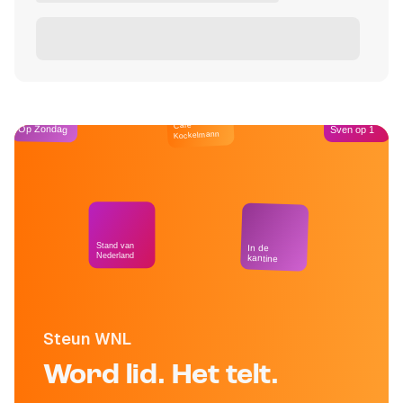
Café
Op Zondag
Sven op 1
Kockelmann
Stand van
In de
Nederland
kantine
Steun WNL
Word lid. Het telt.