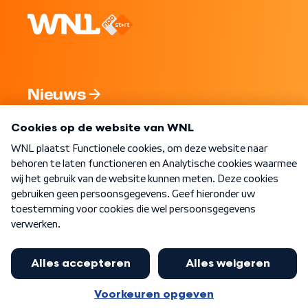
Nieuws
Programma's
Over WNL
Nieuwsbrief
Word Lid