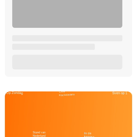
Café
Op Zondag
Sven op 1
Kockelmann
Stand van
In de
Nederland
kantine