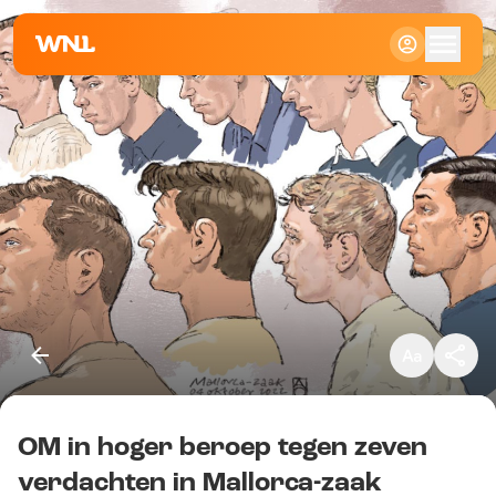
Klein
Standaard
Groot
OM in hoger beroep tegen zeven
Kopieer link
verdachten in Mallorca-zaak