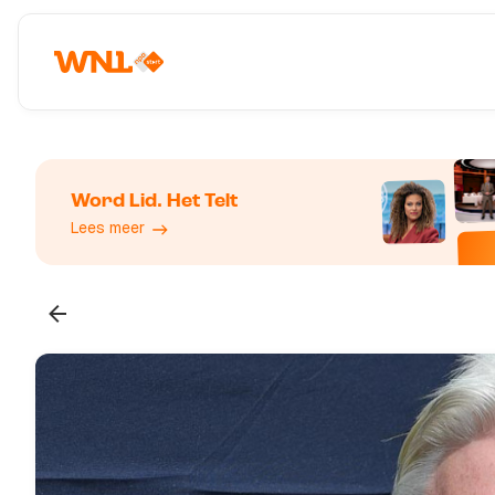
Word Lid. Het Telt
Lees meer