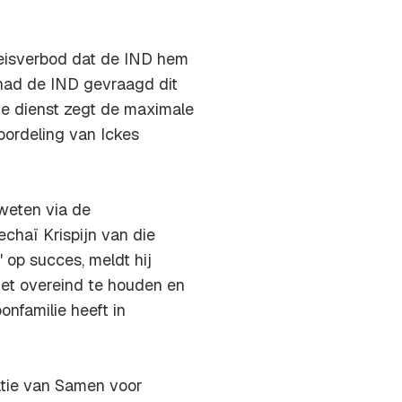
reisverbod dat de IND hem
 had de IND gevraagd dit
die dienst zegt de maximale
oordeling van Ickes
 weten via de
chaï Krispijn van die
 op succes, meldt hij
niet overeind te houden en
onfamilie heeft in
tie van Samen voor