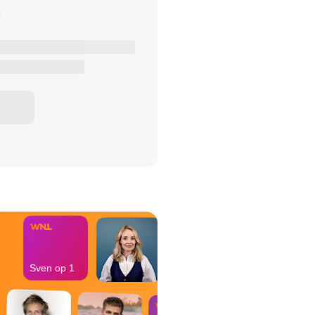
het Misdaad-
bureau
Sven op 1