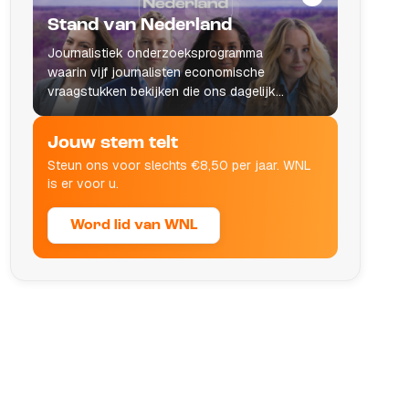
Stand van Nederland
Journalistiek onderzoeksprogramma
waarin vijf journalisten economische
vraagstukken bekijken die ons dagelijks
leven raken.
Jouw stem telt
Steun ons voor slechts €8,50 per jaar. WNL
is er voor u.
Word lid van WNL