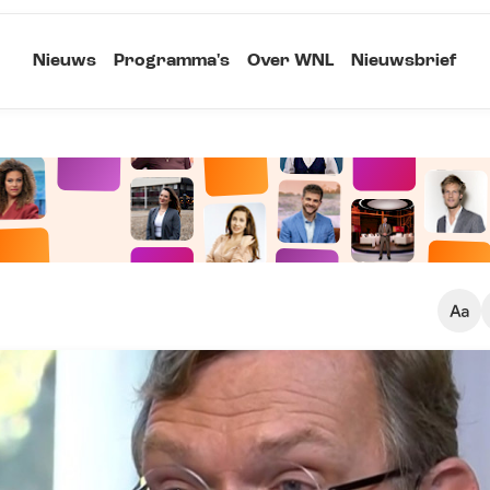
Nieuws
Programma's
Over WNL
Nieuwsbrief
Klein
Kopieer link
Standaard
Groot