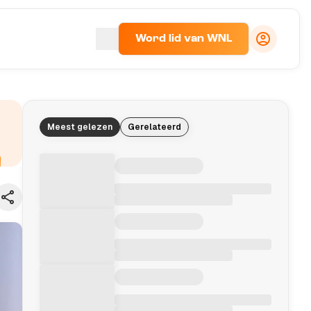
Word lid van WNL
Meest gelezen
Gerelateerd