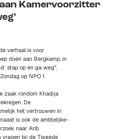
p aan Kamervoorzitter
weg’
de verhaal is voor
oep doen aan Bergkamp, in
: stap op en ga weg",
 Zondag op NPO 1.
ele zaak rondom Khadija
 gekregen. De
elijk het vertrouwen in
aast is ook de ambtelijke-
rzoek naar Arib
n vragen bij de Tweede