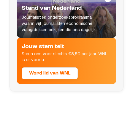
Stand van Nederland
Journalistiek onderzoeksprogramma
waarin vijf journalisten economische
vraagstukken bekijken die ons dagelijks
leven raken.
Jouw stem telt
Steun ons voor slechts €8,50 per jaar. WNL
is er voor u.
Word lid van WNL