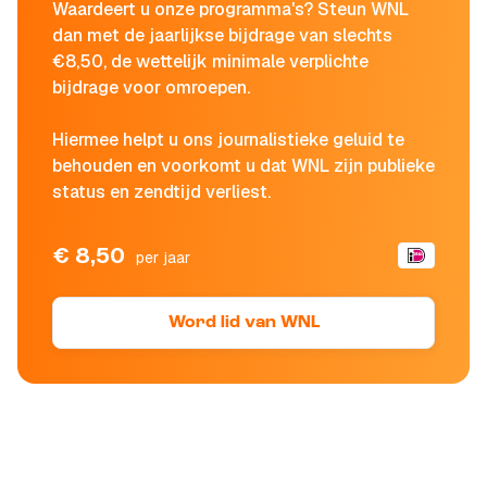
Waardeert u onze programma's? Steun WNL
dan met de jaarlijkse bijdrage van slechts
€8,50, de wettelijk minimale verplichte
bijdrage voor omroepen.
Hiermee helpt u ons journalistieke geluid te
behouden en voorkomt u dat WNL zijn publieke
status en zendtijd verliest.
€ 8,50
per jaar
Word lid van WNL