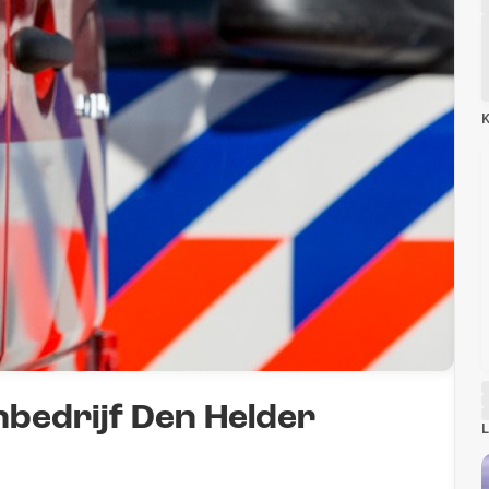
K
nbedrijf Den Helder
L