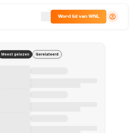
Word lid van WNL
Meest gelezen
Gerelateerd