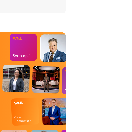
het Misdaad-
bureau
Sven op 1
In de
Kantine
Café
Kockelmann