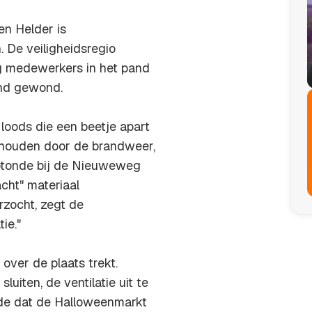
en Helder is
 De veiligheidsregio
g medewerkers in het pand
and gewond.
 loods die een beetje apart
ehouden door de brandweer,
 rotonde bij de Nieuweweg
cht" materiaal
zocht, zegt de
ie."
over de plaats trekt.
iten, de ventilatie uit te
dde dat de Halloweenmarkt