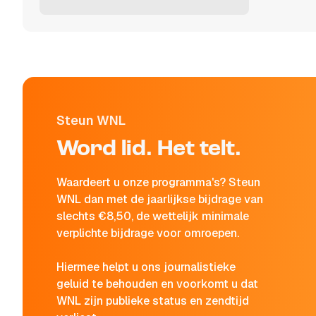
Steun WNL
Word lid. Het telt.
Waardeert u onze programma's? Steun
WNL dan met de jaarlijkse bijdrage van
slechts €8,50, de wettelijk minimale
verplichte bijdrage voor omroepen.
Hiermee helpt u ons journalistieke
geluid te behouden en voorkomt u dat
WNL zijn publieke status en zendtijd