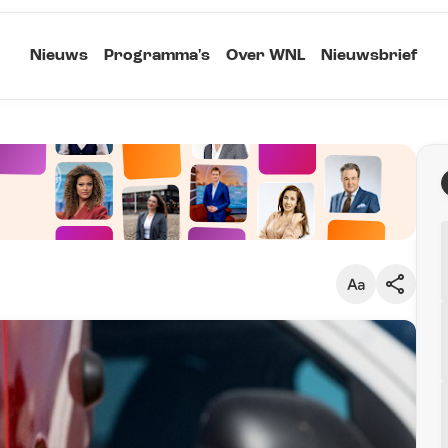
Nieuws
Programma's
Over WNL
Nieuwsbrief
Klein
Kopieer link
Standaard
Groot