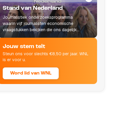
Stand van Nederland
Journalistiek onderzoeksprogramma
waarin vijf journalisten economische
vraagstukken bekijken die ons dagelijks
leven raken.
Jouw stem telt
Steun ons voor slechts €8,50 per jaar. WNL
is er voor u.
Word lid van WNL