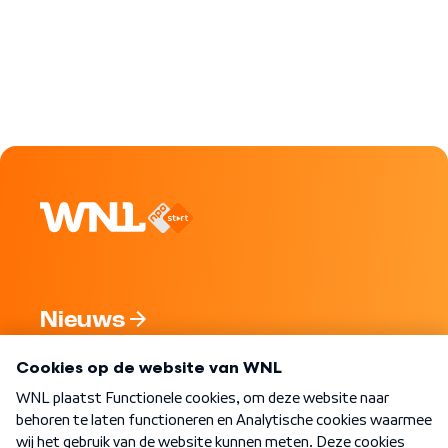
Nieuws
Programma's
Over WNL
Nieuwsbrief