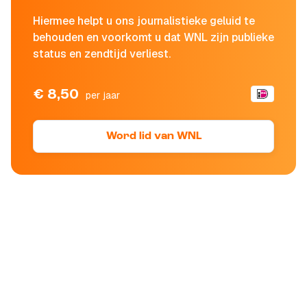
Hiermee helpt u ons journalistieke geluid te
behouden en voorkomt u dat WNL zijn publieke
status en zendtijd verliest.
€ 8,50
per jaar
Word lid van WNL