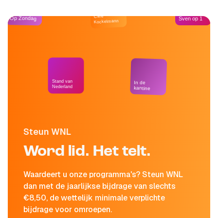
Café
Op Zondag
Sven op 1
Kockelmann
Stand van
In de
Nederland
kantine
Steun WNL
Word lid. Het telt.
Waardeert u onze programma's? Steun WNL
dan met de jaarlijkse bijdrage van slechts
€8,50, de wettelijk minimale verplichte
bijdrage voor omroepen.