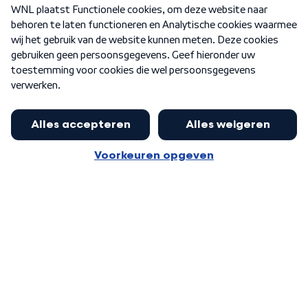
Over WNL
Nieuwsbrief
Word Lid
Meer WNL voor jou
Jan Paternotte optimistisch over
stikstofdebat: 'Geen zwakker
Algemene voorwaarden
Cookie-instellingen
pakket, maar ideeën om het te
Privacy statement
versterken zijn welkom'