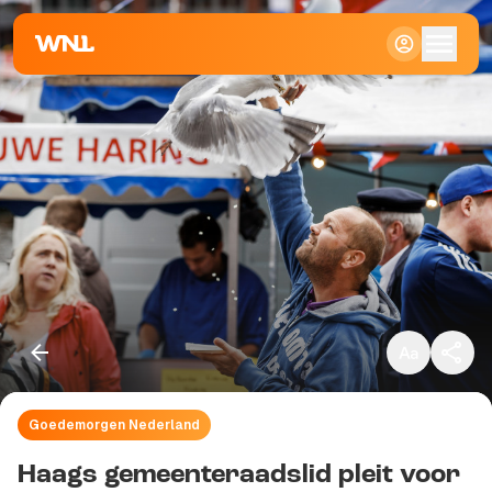
Klein
Standaard
Groot
Goedemorgen Nederland
Kopieer link
Haags gemeenteraadslid pleit voor