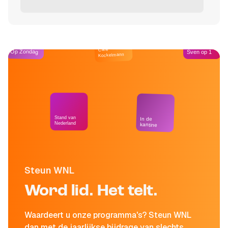
Café
Op Zondag
Sven op 1
Kockelmann
Stand van
In de
Nederland
kantine
Steun WNL
Word lid. Het telt.
Waardeert u onze programma's? Steun WNL
dan met de jaarlijkse bijdrage van slechts