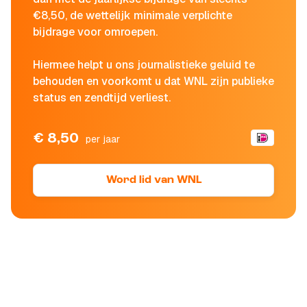
€8,50, de wettelijk minimale verplichte
bijdrage voor omroepen.
Hiermee helpt u ons journalistieke geluid te
behouden en voorkomt u dat WNL zijn publieke
status en zendtijd verliest.
€ 8,50
per jaar
Word lid van WNL