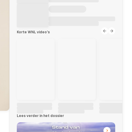
Korte WNL video's
Lees verder in het dossier