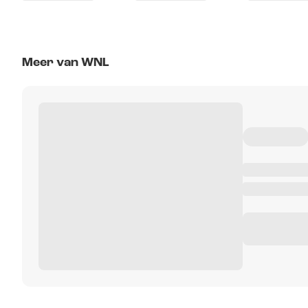
Meer van WNL