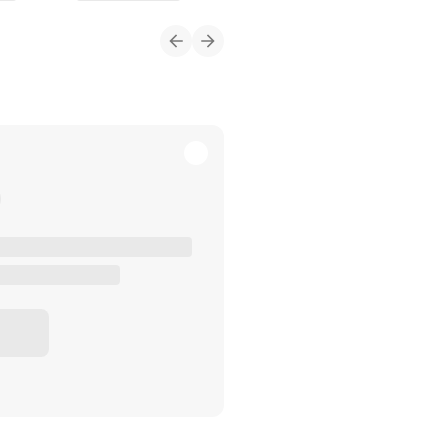
het Misdaad-