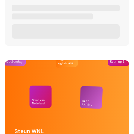
Café
Op Zondag
Sven op 1
Kockelmann
Stand van
In de
Nederland
kantine
Steun WNL