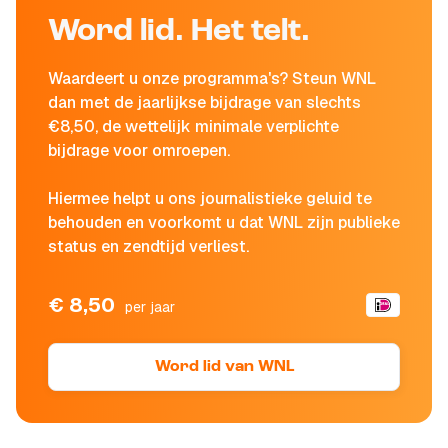
Word lid. Het telt.
Waardeert u onze programma's? Steun WNL
dan met de jaarlijkse bijdrage van slechts
€8,50, de wettelijk minimale verplichte
bijdrage voor omroepen.
Hiermee helpt u ons journalistieke geluid te
behouden en voorkomt u dat WNL zijn publieke
status en zendtijd verliest.
€ 8,50
per jaar
Word lid van WNL