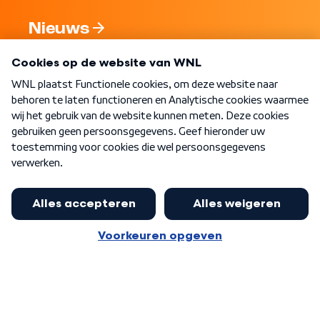
Nieuws
Programma's
Over WNL
Nieuwsbrief
Word Lid
Meer WNL voor jou
Eerste Kamer akkoord met begroting
van minister Sjoerdsma
Algemene voorwaarden
Cookie-instellingen