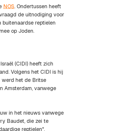
de
NOS
. Ondertussen heeft
vraagd de uitnodiging voor
n buitenaardse reptielen
armee op Joden.
raël (CIDI) heeft zich
d. Volgens het CIDI is hij
 werd het de Britse
n in Amsterdam, vanwege
euw in het nieuws vanwege
y Baudet, die zei te
aardige reptielen".