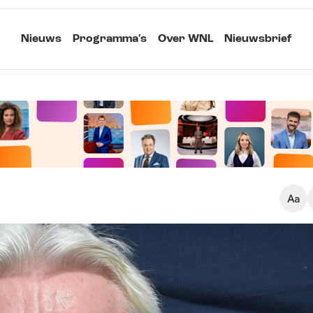
Nieuws
Programma's
Over WNL
Nieuwsbrief
Klein
Kopieer link
Standaard
Groot