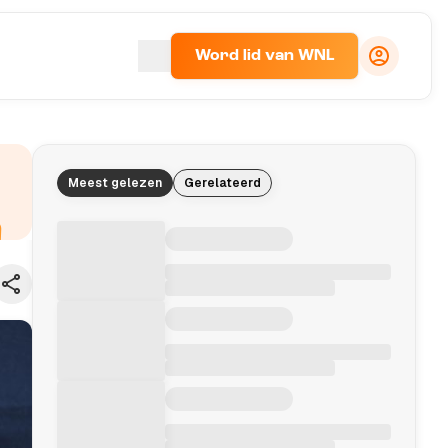
Word lid van WNL
Meest gelezen
Gerelateerd