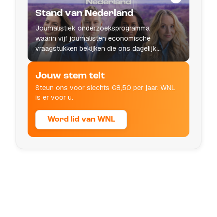
Stand van Nederland
Journalistiek onderzoeksprogramma
waarin vijf journalisten economische
vraagstukken bekijken die ons dagelijks
leven raken.
Jouw stem telt
Steun ons voor slechts €8,50 per jaar. WNL
is er voor u.
Word lid van WNL