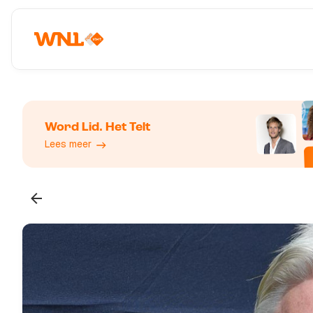
Word Lid. Het Telt
Lees meer