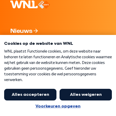
Nieuws
Programma's
Over WNL
Nieuwsbrief
Word Lid