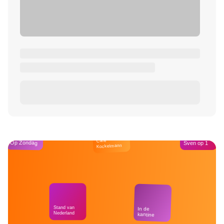
Café
Op Zondag
Sven op 1
Kockelmann
Stand van
In de
Nederland
kantine