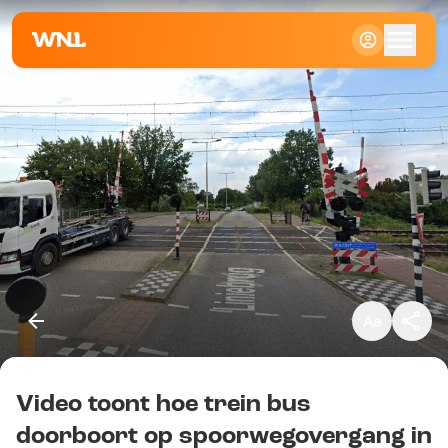
Klein
Standaard
Groot
Video toont hoe trein bus
Kopieer link
doorboort op spoorwegovergang in