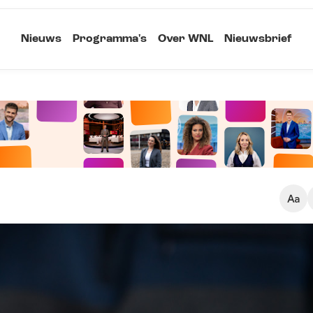
Nieuws
Programma's
Over WNL
Nieuwsbrief
Klein
Kopieer link
Standaard
Groot