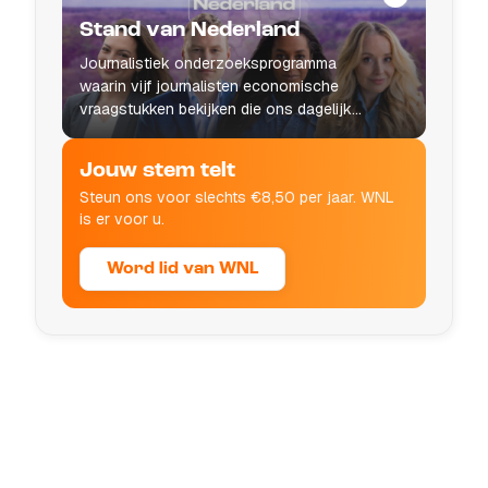
Stand van Nederland
Journalistiek onderzoeksprogramma
waarin vijf journalisten economische
vraagstukken bekijken die ons dagelijks
leven raken.
Jouw stem telt
Steun ons voor slechts €8,50 per jaar. WNL
is er voor u.
Word lid van WNL