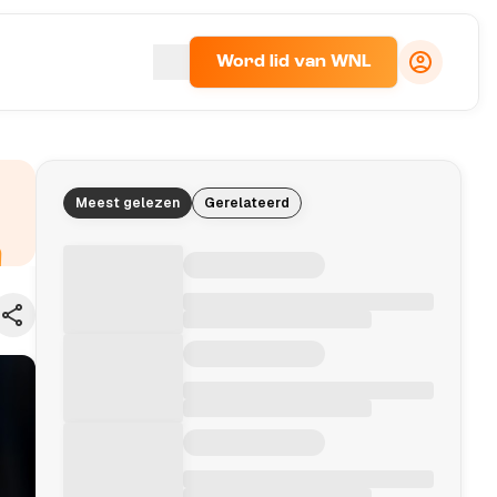
Word lid van WNL
Meest gelezen
Gerelateerd