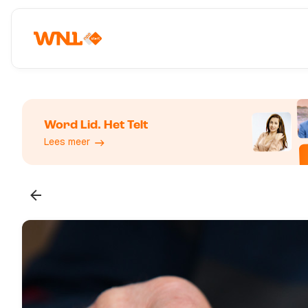
Word Lid. Het Telt
Lees meer