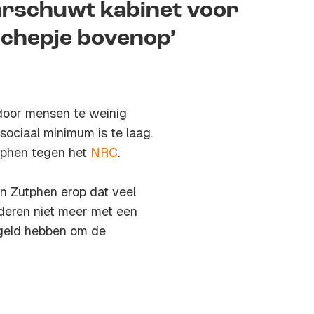
rschuwt kabinet voor
schepje bovenop’
door mensen te weinig
ociaal minimum is te laag.
tphen tegen het
NRC
.
n Zutphen erop dat veel
deren niet meer met een
 geld hebben om de