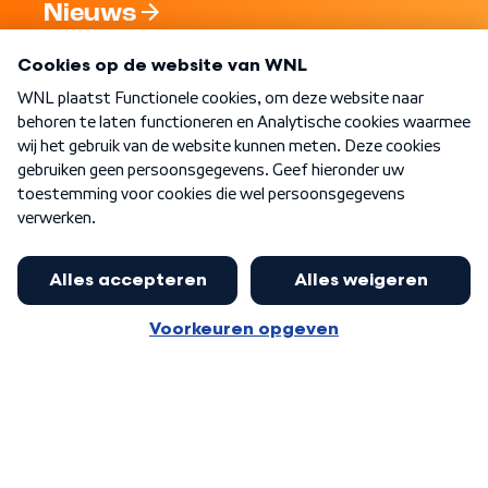
Nieuws
Programma's
Over WNL
Nieuwsbrief
Word Lid
Meer WNL voor jou
Jan Paternotte optimistisch over
stikstofdebat: 'Geen zwakker
Algemene voorwaarden
Cookie-instellingen
pakket, maar ideeën om het te
Privacy statement
versterken zijn welkom'