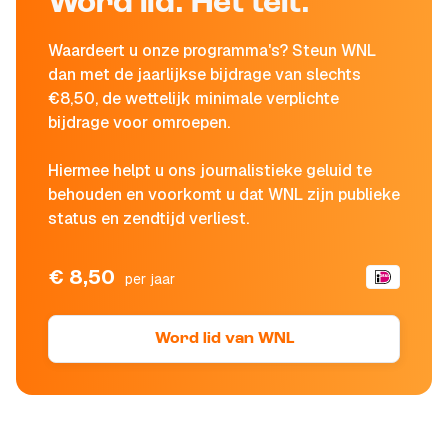
Word lid. Het telt.
Waardeert u onze programma's? Steun WNL
dan met de jaarlijkse bijdrage van slechts
€8,50, de wettelijk minimale verplichte
bijdrage voor omroepen.
Hiermee helpt u ons journalistieke geluid te
behouden en voorkomt u dat WNL zijn publieke
status en zendtijd verliest.
€ 8,50
per jaar
Word lid van WNL