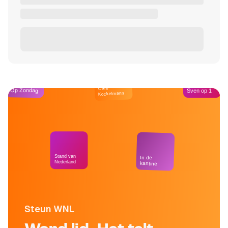
Café
Op Zondag
Sven op 1
Kockelmann
Stand van
In de
Nederland
kantine
Steun WNL