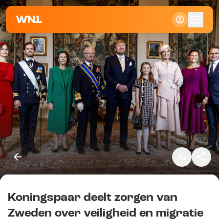
Klein
Standaard
Groot
Koningspaar deelt zorgen van
Kopieer link
Zweden over veiligheid en migratie