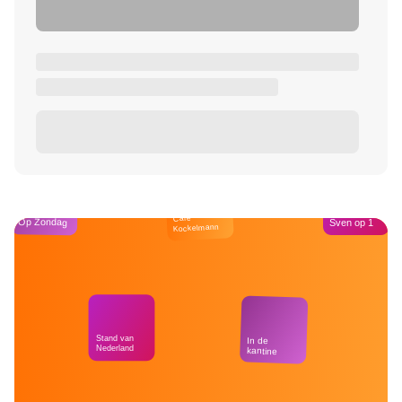
Café
Op Zondag
Sven op 1
Kockelmann
Stand van
In de
Nederland
kantine