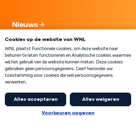
Nieuws
Programma's
Over WNL
Nieuwsbrief
Word Lid
Meer WNL voor jou