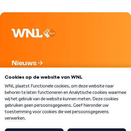
Nieuws
Programma's
Over WNL
Nieuwsbrief
Word Lid