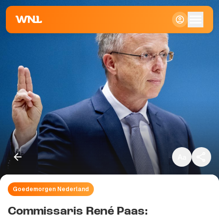
Klein
Standaard
Groot
Goedemorgen Nederland
Kopieer link
Commissaris René Paas: