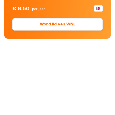
€ 8,50
per jaar
Word lid van WNL