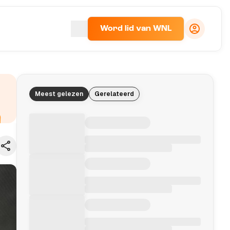
Word lid van WNL
Meest gelezen
Gerelateerd