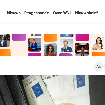
Nieuws
Programma's
Over WNL
Nieuwsbrief
Klein
Kopieer link
Standaard
Groot