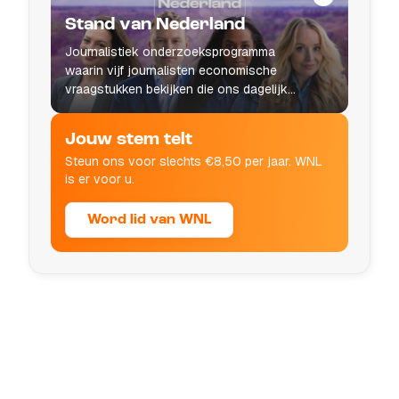
Stand van Nederland
Journalistiek onderzoeksprogramma
waarin vijf journalisten economische
vraagstukken bekijken die ons dagelijks
leven raken.
Jouw stem telt
Steun ons voor slechts €8,50 per jaar. WNL
is er voor u.
Word lid van WNL