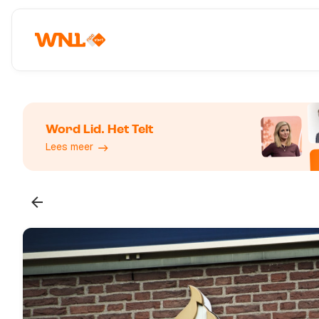
Word Lid. Het Telt
Lees meer