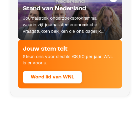
Stand van Nederland
Journalistiek onderzoeksprogramma
waarin vijf journalisten economische
vraagstukken bekijken die ons dagelijks
leven raken.
Jouw stem telt
Steun ons voor slechts €8,50 per jaar. WNL
is er voor u.
Word lid van WNL