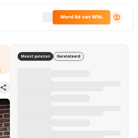
Word lid van WNL
Meest gelezen
Gerelateerd