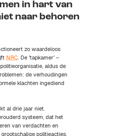
men in hart van
niet naar behoren
unctioneert zo waardeloos
jft
NRC
. De 'tapkamer' –
olitieorganisatie, aldus de
problemen: de verhoudingen
formele klachten ingediend
 al drie jaar niet.
rouderd systeem, dat het
steren van verdachten en
 grootschalige politieacties,