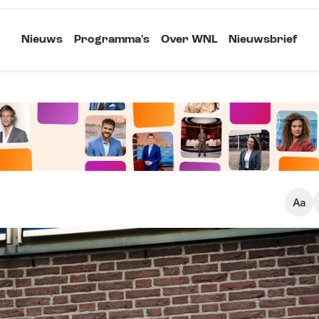
Nieuws
Programma's
Over WNL
Nieuwsbrief
Klein
Kopieer link
Standaard
Groot