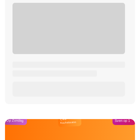
Café
Op Zondag
Sven op 1
Kockelmann