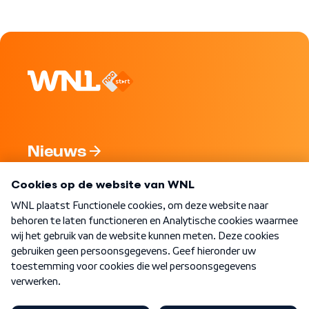
Nieuws
Programma's
Over WNL
Nieuwsbrief
Word Lid