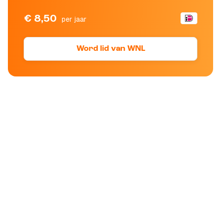
€ 8,50
per jaar
Word lid van WNL