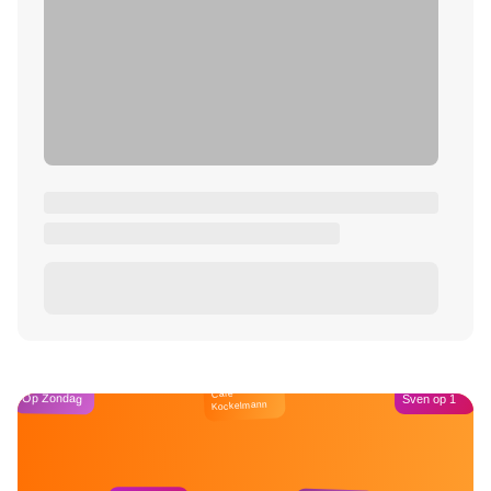
Café
Op Zondag
Sven op 1
Kockelmann