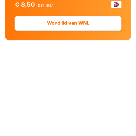
€ 8,50
per jaar
Word lid van WNL