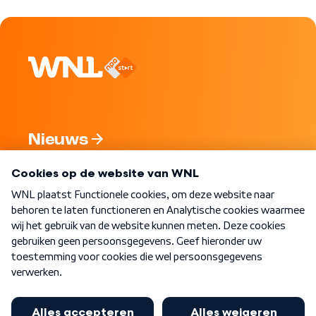
Nieuws
Programma's
Over WNL
Nieuwsbrief
Word Lid