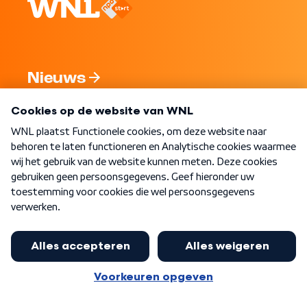
Nieuws
Programma's
Over WNL
Nieuwsbrief
Word Lid