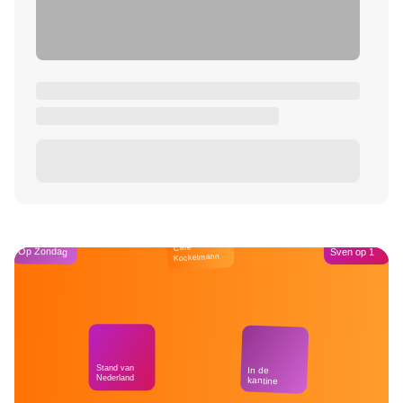
Café
Op Zondag
Sven op 1
Kockelmann
Stand van
In de
Nederland
kantine