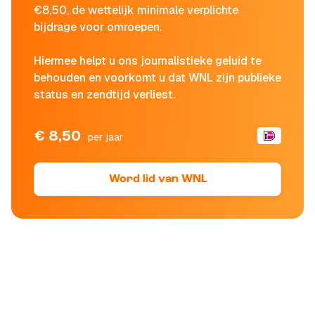
€8,50, de wettelijk minimale verplichte
bijdrage voor omroepen.
Hiermee helpt u ons journalistieke geluid te
behouden en voorkomt u dat WNL zijn publieke
status en zendtijd verliest.
€ 8,50
per jaar
Word lid van WNL