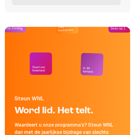
Café
Op Zondag
Sven op 1
Kockelmann
Stand van
In de
Nederland
kantine
Steun WNL
Word lid. Het telt.
Waardeert u onze programma's? Steun WNL
dan met de jaarlijkse bijdrage van slechts