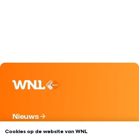
Nieuws
Programma's
Over WNL