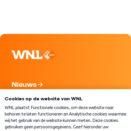
Nieuws
Programma's
Over WNL
Nieuwsbrief
Word Lid