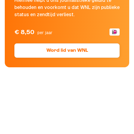
Hiermee helpt u ons journalistieke geluid te
behouden en voorkomt u dat WNL zijn publieke
status en zendtijd verliest.
€ 8,50
per jaar
Word lid van WNL