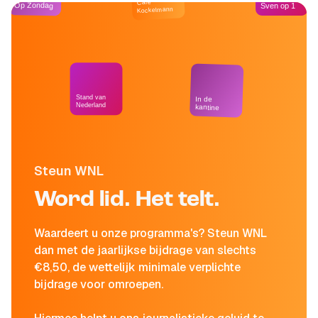
Café
Op Zondag
Sven op 1
Kockelmann
Stand van
In de
Nederland
kantine
Steun WNL
Word lid. Het telt.
Waardeert u onze programma's? Steun WNL
dan met de jaarlijkse bijdrage van slechts
€8,50, de wettelijk minimale verplichte
bijdrage voor omroepen.