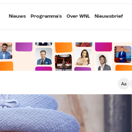
Nieuws
Programma's
Over WNL
Nieuwsbrief
Klein
Kopieer link
Standaard
Groot