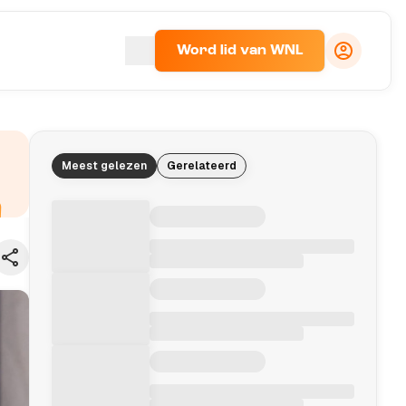
Word lid van WNL
Meest gelezen
Gerelateerd