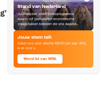
Stand van Nederland
g’
Journalistiek onderzoeksprogramma
waarin vijf journalisten economische
vraagstukken bekijken die ons dagelijks
leven raken.
Jouw stem telt
Steun ons voor slechts €8,50 per jaar. WNL
is er voor u.
Word lid van WNL