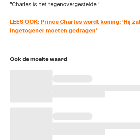
"Charles is het tegenovergestelde."
LEES OOK: Prince Charles wordt koning: ‘Hij za
ingetogener moeten gedragen’
Ook de moeite waard