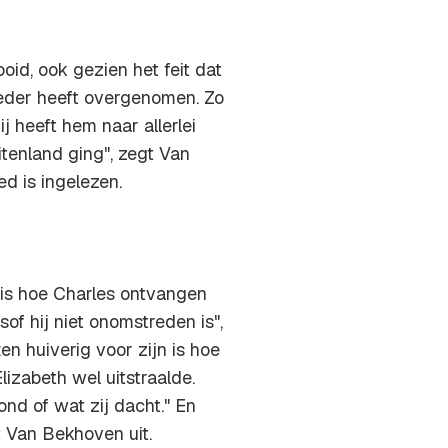
ooid, ook gezien het feit dat
oeder heeft overgenomen. Zo
ij heeft hem naar allerlei
itenland ging", zegt Van
d is ingelezen.
is hoe Charles ontvangen
sof hij niet onomstreden is",
ten huiverig voor zijn is hoe
Elizabeth wel uitstraalde.
nd of wat zij dacht." En
gt Van Bekhoven uit.