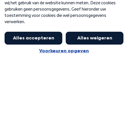
Word Lid
Meer WNL voor jou
Nieuwe ‘onderkoning’ Buma wil tot
zijn 70ste aanblijven
Algemene voorwaarden
Cookie-instellingen
Privacy statement