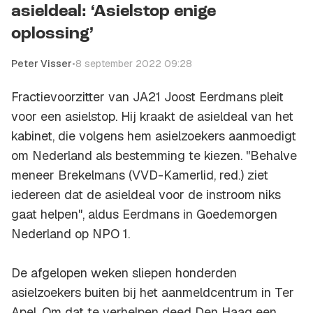
asieldeal: ‘Asielstop enige
oplossing’
Peter Visser
•
8 september 2022 09:28
Fractievoorzitter van JA21 Joost Eerdmans pleit
voor een asielstop. Hij kraakt de asieldeal van het
kabinet, die volgens hem asielzoekers aanmoedigt
om Nederland als bestemming te kiezen. "Behalve
meneer Brekelmans (VVD-Kamerlid, red.) ziet
iedereen dat de asieldeal voor de instroom niks
gaat helpen", aldus Eerdmans in Goedemorgen
Nederland op NPO 1.
De afgelopen weken sliepen honderden
asielzoekers buiten bij het aanmeldcentrum in Ter
Apel. Om dat te verhelpen deed Den Haag een