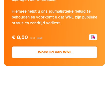
Hiermee helpt u ons journalistieke geluid te
behouden en voorkomt u dat WNL zijn publieke
status en zendtijd verliest.
€ 8,50
per jaar
Word lid van WNL