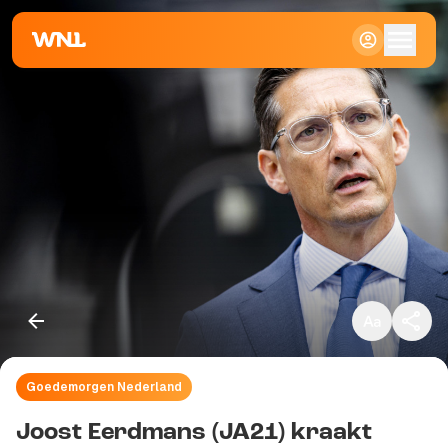
Klein
Standaard
Groot
Goedemorgen Nederland
Kopieer link
Joost Eerdmans (JA21) kraakt