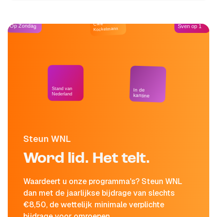
Café
Op Zondag
Sven op 1
Kockelmann
Stand van
In de
Nederland
kantine
Steun WNL
Word lid. Het telt.
Waardeert u onze programma's? Steun WNL
dan met de jaarlijkse bijdrage van slechts
€8,50, de wettelijk minimale verplichte
bijdrage voor omroepen.