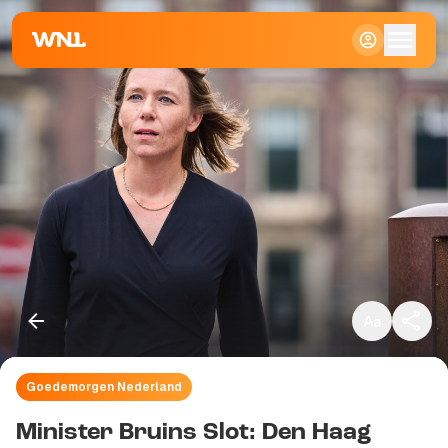
Klein
Standaard
Groot
Goedemorgen Nederland
Kopieer link
Minister Bruins Slot: Den Haag