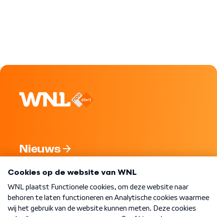
Nieuws
Programma's
Over WNL
Nieuwsbrief
Word Lid