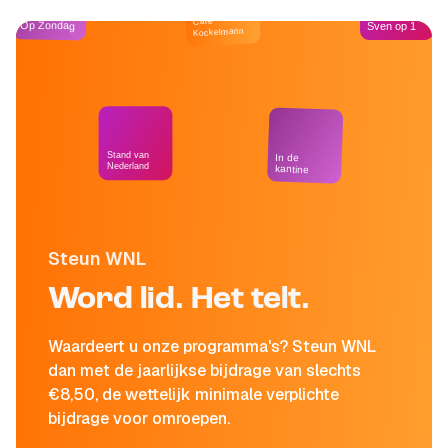
Café
Op Zondag
Sven op 1
Kockelmann
Stand van
In de
Nederland
kantine
Steun WNL
Word lid. Het telt.
Waardeert u onze programma's? Steun WNL
dan met de jaarlijkse bijdrage van slechts
€8,50, de wettelijk minimale verplichte
bijdrage voor omroepen.