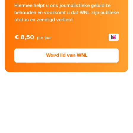
Hiermee helpt u ons journalistieke geluid te
behouden en voorkomt u dat WNL zijn publieke
status en zendtijd verliest.
€ 8,50
per jaar
Word lid van WNL