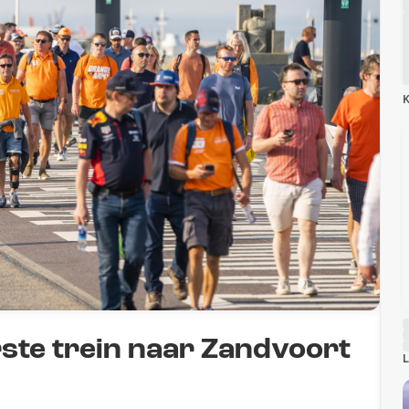
K
rste trein naar Zandvoort
L