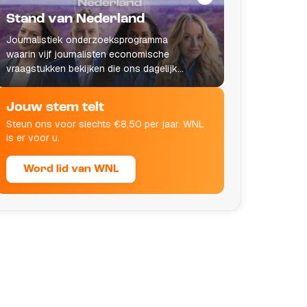
Stand van Nederland
Journalistiek onderzoeksprogramma
waarin vijf journalisten economische
vraagstukken bekijken die ons dagelijks
leven raken.
Jouw stem telt
Steun ons voor slechts €8,50 per jaar. WNL
is er voor u.
Word lid van WNL