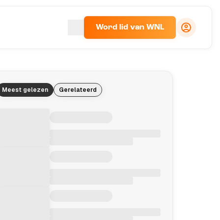
Word lid van WNL
Meest gelezen
Gerelateerd