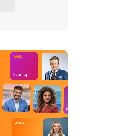
het Misdaad-
bureau
Sven op 1
In de
Kantine