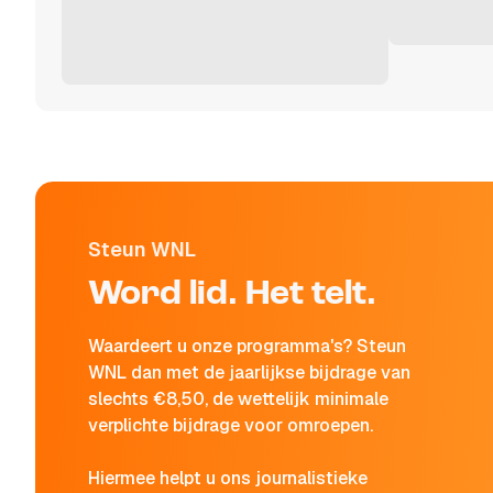
Steun WNL
Word lid. Het telt.
Waardeert u onze programma's? Steun
WNL dan met de jaarlijkse bijdrage van
slechts €8,50, de wettelijk minimale
verplichte bijdrage voor omroepen.
Hiermee helpt u ons journalistieke