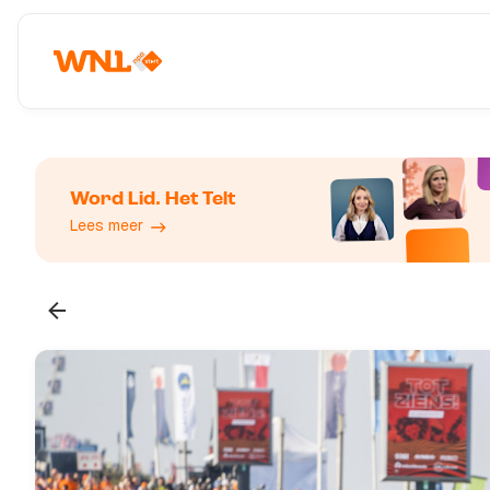
Word Lid. Het Telt
Lees meer