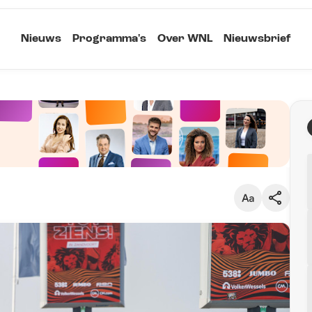
Nieuws
Programma's
Over WNL
Nieuwsbrief
Klein
Kopieer link
Standaard
Groot