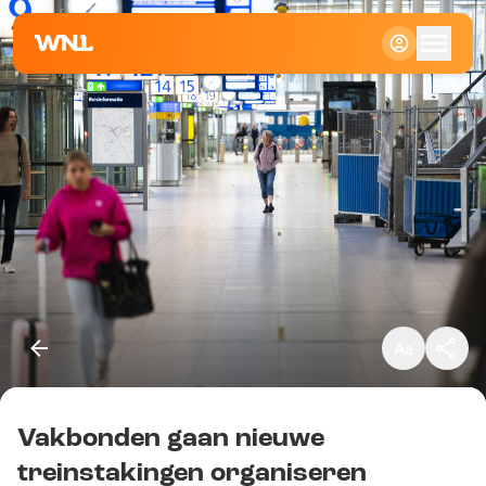
Klein
Standaard
Groot
Vakbonden gaan nieuwe
Kopieer link
treinstakingen organiseren