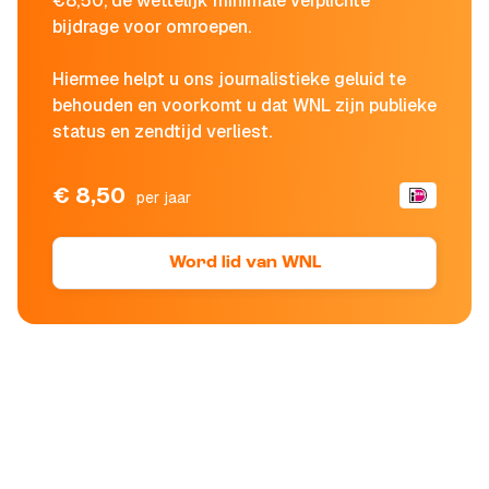
€8,50, de wettelijk minimale verplichte
bijdrage voor omroepen.
Hiermee helpt u ons journalistieke geluid te
behouden en voorkomt u dat WNL zijn publieke
status en zendtijd verliest.
€ 8,50
per jaar
Word lid van WNL