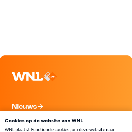
Nieuws
Programma's
Over WNL