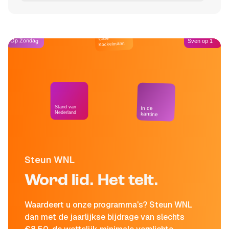
Café
Op Zondag
Sven op 1
Kockelmann
Stand van
In de
Nederland
kantine
Steun WNL
Word lid. Het telt.
Waardeert u onze programma's? Steun WNL
dan met de jaarlijkse bijdrage van slechts