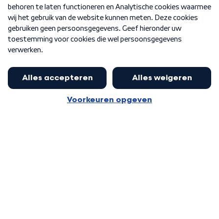
Nieuwsbrief
Word Lid
Meer WNL voor jou
Jan Paternotte optimistisch over
stikstofdebat: 'Geen zwakker
Algemene voorwaarden
Cookie-instellingen
pakket, maar ideeën om het te
Privacy statement
versterken zijn welkom'