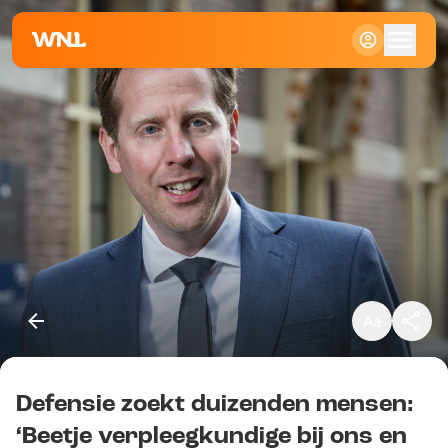
Klein
Standaard
Groot
Defensie zoekt duizenden mensen:
Kopieer link
‘Beetje verpleegkundige bij ons en