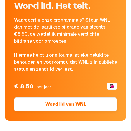
Word lid. Het telt.
Waardeert u onze programma's? Steun WNL
dan met de jaarlijkse bijdrage van slechts
€8,50, de wettelijk minimale verplichte
bijdrage voor omroepen.
Hiermee helpt u ons journalistieke geluid te
behouden en voorkomt u dat WNL zijn publieke
status en zendtijd verliest.
€ 8,50
per jaar
Word lid van WNL