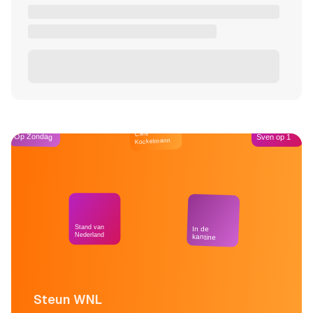
Café
Op Zondag
Sven op 1
Kockelmann
Stand van
In de
Nederland
kantine
Steun WNL