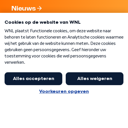
Nieuws
Programma's
Over WNL
Nieuwsbrief
Word Lid
Meer WNL voor jou
Nieuwe ‘onderkoning’ Buma wil tot
zijn 70ste aanblijven
Algemene voorwaarden
Cookie-instellingen
Privacy statement