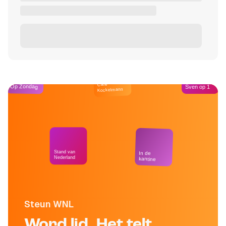
Café
Op Zondag
Sven op 1
Kockelmann
Stand van
In de
Nederland
kantine
Steun WNL
Word lid. Het telt.