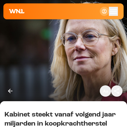
Klein
Standaard
Groot
Kabinet steekt vanaf volgend jaar
Kopieer link
miljarden in koopkrachtherstel