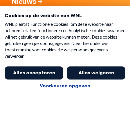
Nieuws
Programma's
Over WNL
Nieuwsbrief
Word Lid
Meer WNL voor jou
Jan Paternotte optimistisch over
stikstofdebat: 'Geen zwakker
Algemene voorwaarden
Cookie-instellingen
pakket, maar ideeën om het te
Privacy statement
versterken zijn welkom'