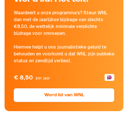
Waardeert u onze programma's? Steun WNL
dan met de jaarlijkse bijdrage van slechts
€8,50, de wettelijk minimale verplichte
bijdrage voor omroepen.
Hiermee helpt u ons journalistieke geluid te
behouden en voorkomt u dat WNL zijn publieke
status en zendtijd verliest.
€ 8,50
per jaar
Word lid van WNL