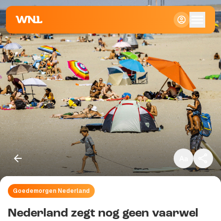
Klein
Standaard
Groot
Goedemorgen Nederland
Kopieer link
Nederland zegt nog geen vaarwel