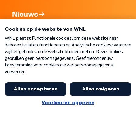
Nieuws
Programma's
Over WNL
Nieuwsbrief
Word Lid
Meer WNL voor jou
Huishoudens met thuisbatterij,
slimme laadpaal of warmtepomp
Algemene voorwaarden
Cookie-instellingen