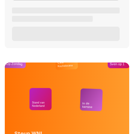
Café
Op Zondag
Sven op 1
Kockelmann
Stand van
In de
Nederland
kantine
Steun WNL