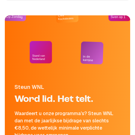
Café
Op Zondag
Sven op 1
Kockelmann
Stand van
In de
Nederland
kantine
Steun WNL
Word lid. Het telt.
Waardeert u onze programma's? Steun WNL
dan met de jaarlijkse bijdrage van slechts
€8,50, de wettelijk minimale verplichte