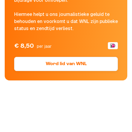
bijdrage voor omroepen.
Hiermee helpt u ons journalistieke geluid te
behouden en voorkomt u dat WNL zijn publieke
status en zendtijd verliest.
€ 8,50
per jaar
Word lid van WNL