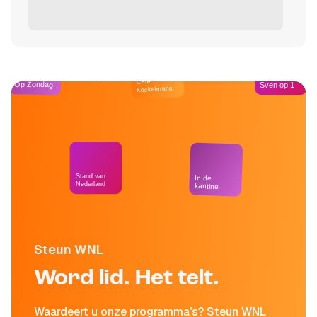
Café
Op Zondag
Sven op 1
Kockelmann
Stand van
In de
Nederland
kantine
Steun WNL
Word lid. Het telt.
Waardeert u onze programma's? Steun WNL