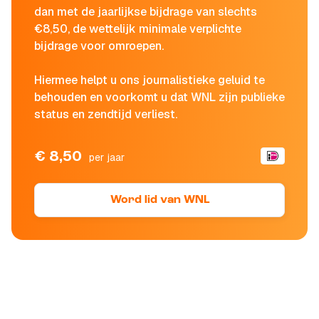
dan met de jaarlijkse bijdrage van slechts
€8,50, de wettelijk minimale verplichte
bijdrage voor omroepen.
Hiermee helpt u ons journalistieke geluid te
behouden en voorkomt u dat WNL zijn publieke
status en zendtijd verliest.
€ 8,50
per jaar
Word lid van WNL