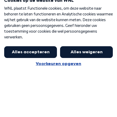
Over WNL
Nieuwsbrief
Word Lid
Meer WNL voor jou
Jan Paternotte optimistisch over
stikstofdebat: 'Geen zwakker
Algemene voorwaarden
Cookie-instellingen
pakket, maar ideeën om het te
Privacy statement
versterken zijn welkom'