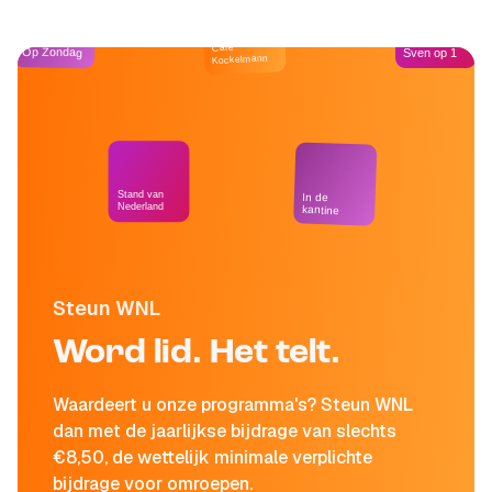
Café
Op Zondag
Sven op 1
Kockelmann
Stand van
In de
Nederland
kantine
Steun WNL
Word lid. Het telt.
Waardeert u onze programma's? Steun WNL
dan met de jaarlijkse bijdrage van slechts
€8,50, de wettelijk minimale verplichte
bijdrage voor omroepen.