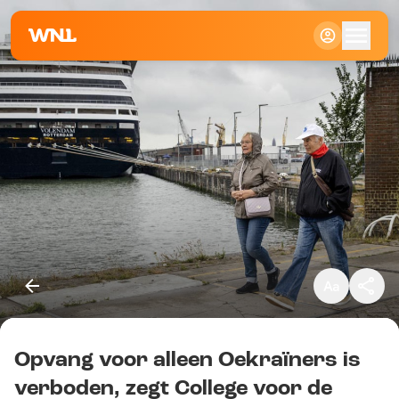
Klein
Standaard
Groot
Opvang voor alleen Oekraïners is
Kopieer link
verboden, zegt College voor de