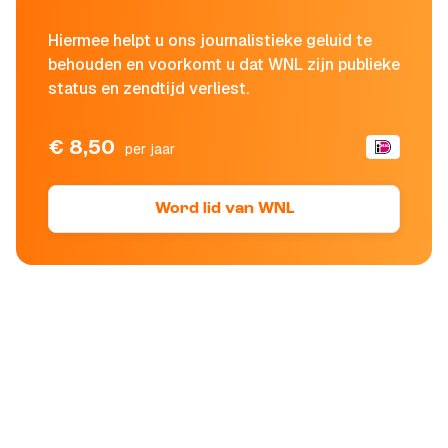
Hiermee helpt u ons journalistieke geluid te
behouden en voorkomt u dat WNL zijn publieke
status en zendtijd verliest.
€ 8,50
per jaar
Word lid van WNL