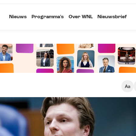
Nieuws
Programma's
Over WNL
Nieuwsbrief
Klein
Kopieer link
Standaard
Groot