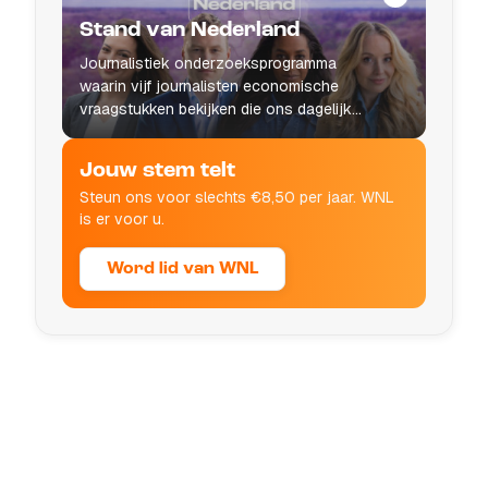
Stand van Nederland
Journalistiek onderzoeksprogramma
waarin vijf journalisten economische
vraagstukken bekijken die ons dagelijks
leven raken.
Jouw stem telt
Steun ons voor slechts €8,50 per jaar. WNL
is er voor u.
Word lid van WNL