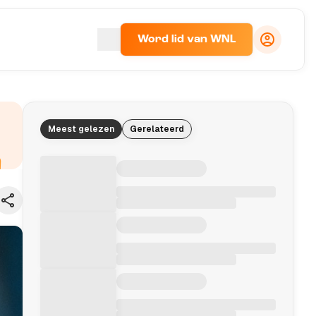
Word lid van WNL
Meest gelezen
Gerelateerd