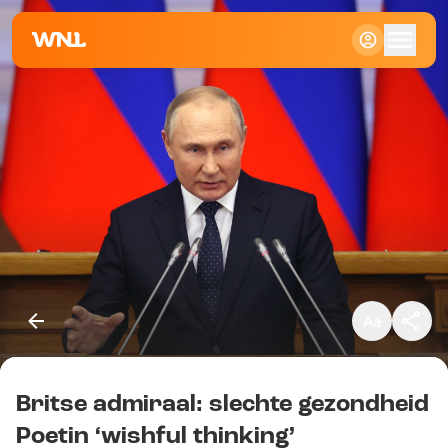
Klein
Standaard
Groot
Britse admiraal: slechte gezondheid
Kopieer link
Poetin ‘wishful thinking’