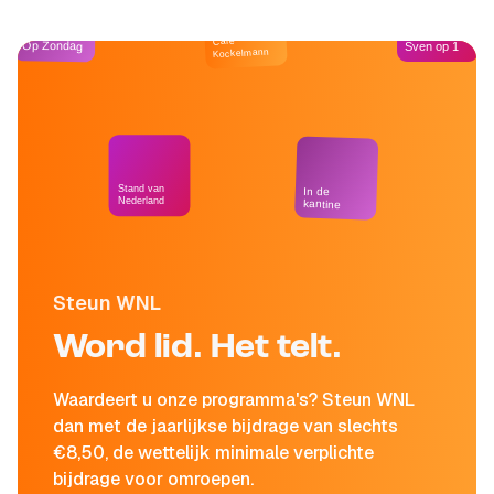
Café
Op Zondag
Sven op 1
Kockelmann
Stand van
In de
Nederland
kantine
Steun WNL
Word lid. Het telt.
Waardeert u onze programma's? Steun WNL
dan met de jaarlijkse bijdrage van slechts
€8,50, de wettelijk minimale verplichte
bijdrage voor omroepen.