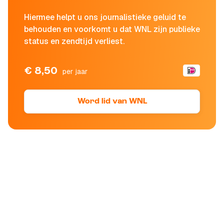
Hiermee helpt u ons journalistieke geluid te
behouden en voorkomt u dat WNL zijn publieke
status en zendtijd verliest.
€ 8,50
per jaar
Word lid van WNL