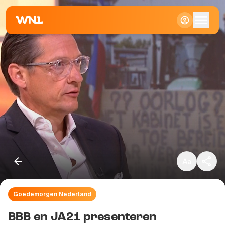
Klein
Standaard
Groot
Goedemorgen Nederland
Kopieer link
BBB en JA21 presenteren