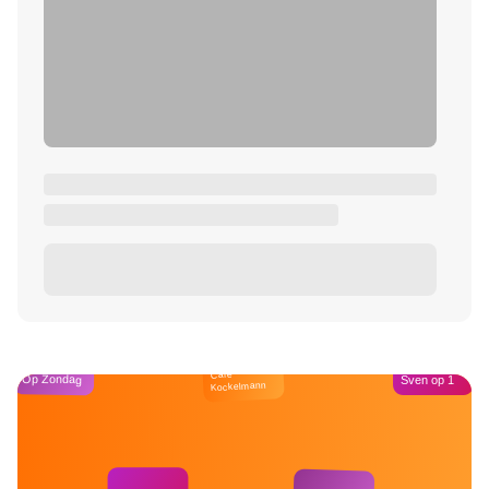
Café
Op Zondag
Sven op 1
Kockelmann