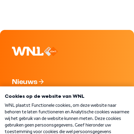
Nieuws
Programma's
Over WNL
Nieuwsbrief
Word Lid