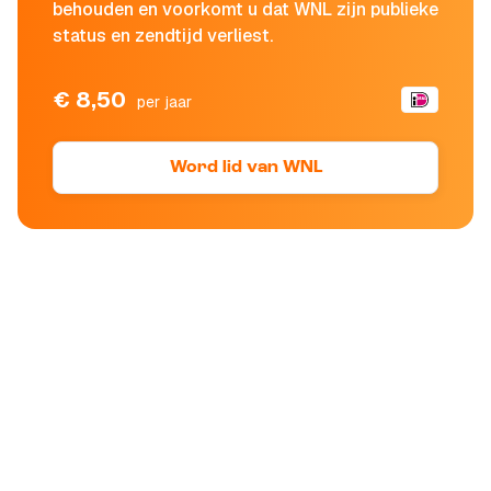
behouden en voorkomt u dat WNL zijn publieke
status en zendtijd verliest.
€ 8,50
per jaar
Word lid van WNL