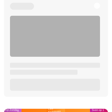
Café
Op Zondag
Sven op 1
Kockelmann