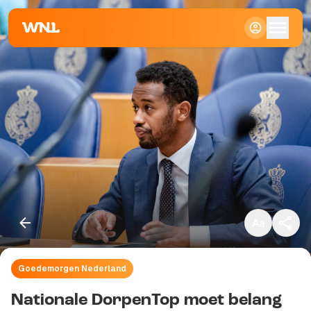
Klein
Standaard
Groot
Goedemorgen Nederland
Kopieer link
Nationale DorpenTop moet belang