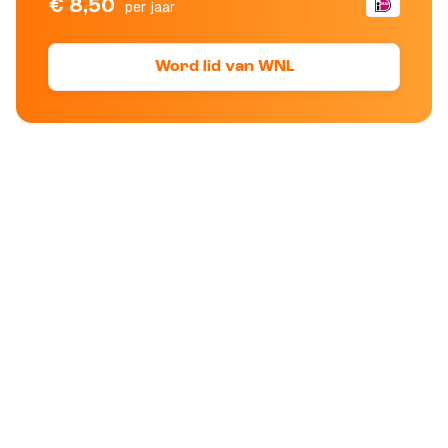
€ 8,50
per jaar
Word lid van WNL