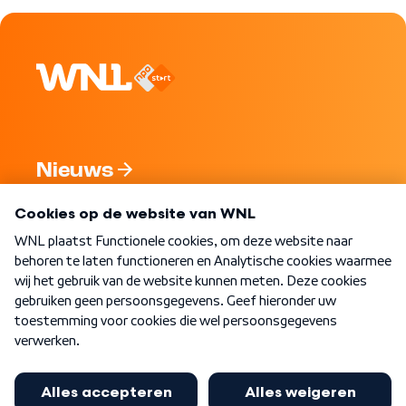
Nieuws
Programma's
Over WNL
Nieuwsbrief
Word Lid