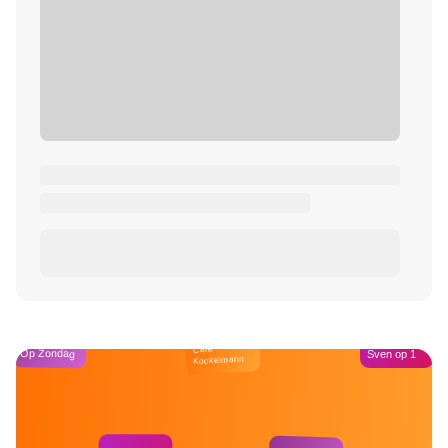
Café
Op Zondag
Sven op 1
Kockelmann