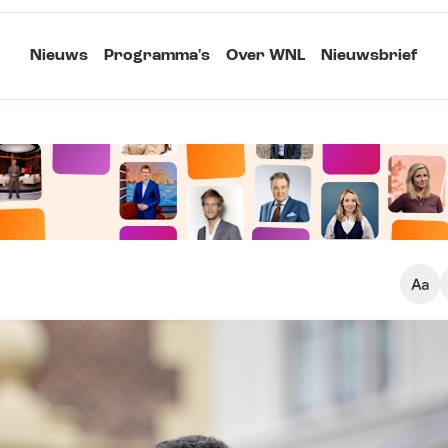
Nieuws
Programma's
Over WNL
Nieuwsbrief
Klein
Kopieer link
Standaard
Groot