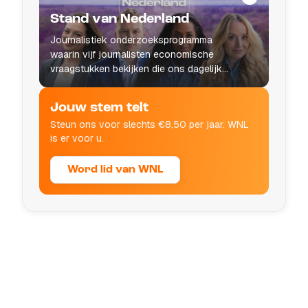
Stand van Nederland
Journalistiek onderzoeksprogramma
waarin vijf journalisten economische
vraagstukken bekijken die ons dagelijks
leven raken.
Jouw stem telt
Steun ons voor slechts €8,50 per jaar. WNL
is er voor u.
Word lid van WNL