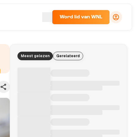
Word lid van WNL
Meest gelezen
Gerelateerd