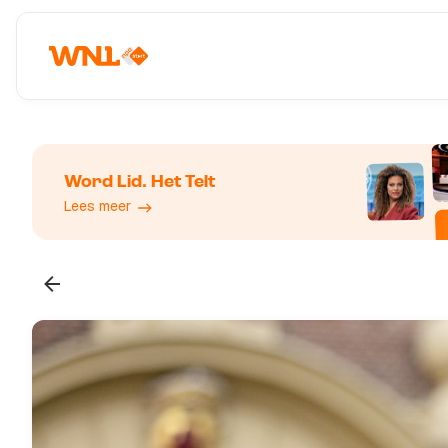
Word Lid. Het Telt
Lees meer