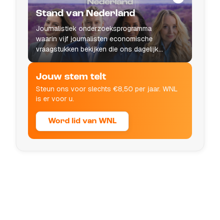
Stand van Nederland
Journalistiek onderzoeksprogramma
waarin vijf journalisten economische
vraagstukken bekijken die ons dagelijks
leven raken.
Jouw stem telt
Steun ons voor slechts €8,50 per jaar. WNL
is er voor u.
Word lid van WNL