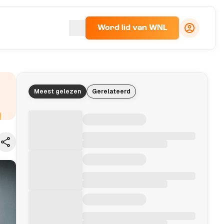
Word lid van WNL
Meest gelezen
Gerelateerd