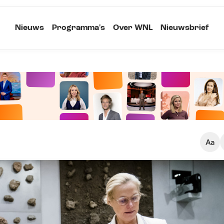
Nieuws
Programma's
Over WNL
Nieuwsbrief
Klein
Kopieer link
Standaard
Groot