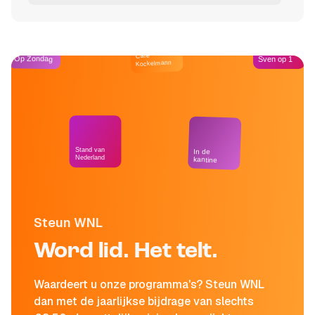
Café
Op Zondag
Sven op 1
Kockelmann
Stand van
In de
Nederland
kantine
Steun WNL
Word lid. Het telt.
Waardeert u onze programma's? Steun WNL
dan met de jaarlijkse bijdrage van slechts