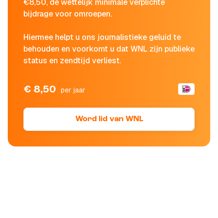
€8,50, de wettelijk minimale verplichte
bijdrage voor omroepen.
Hiermee helpt u ons journalistieke geluid te
behouden en voorkomt u dat WNL zijn publieke
status en zendtijd verliest.
€ 8,50
per jaar
Word lid van WNL