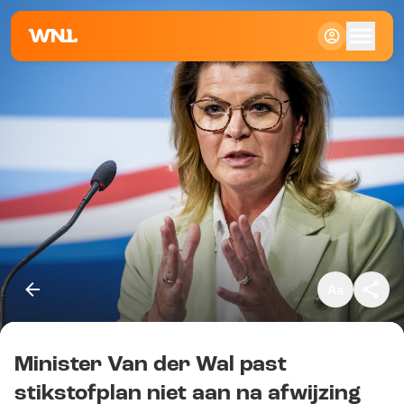
Klein
Standaard
Groot
Minister Van der Wal past
Kopieer link
stikstofplan niet aan na afwijzing