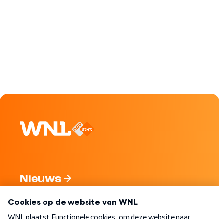
Nieuws
Programma's
Over WNL