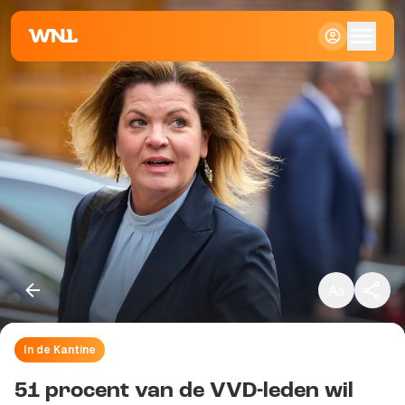
Klein
Standaard
Groot
In de Kantine
Kopieer link
51 procent van de VVD-leden wil