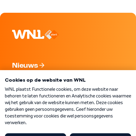
Nieuws
Programma's
Over WNL
Nieuwsbrief
Word Lid