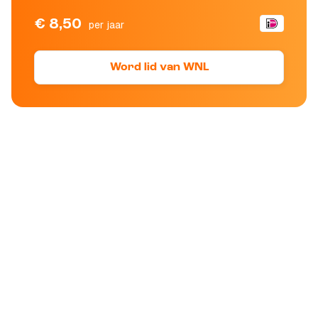
€ 8,50
per jaar
Word lid van WNL