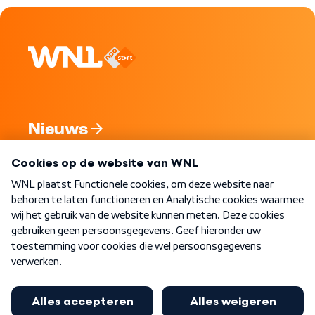
Nieuws
Programma's
Over WNL
Nieuwsbrief
Word Lid