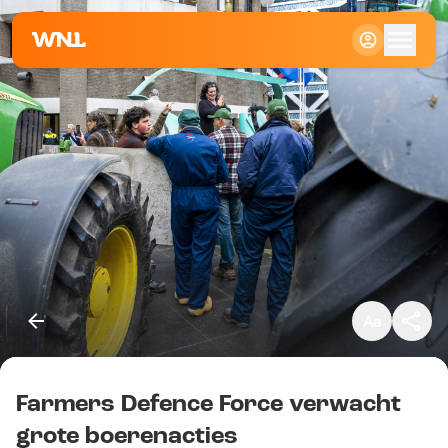
Klein
Standaard
Groot
Farmers Defence Force verwacht
Kopieer link
grote boerenacties