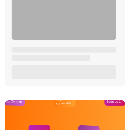
Café
Op Zondag
Sven op 1
Kockelmann