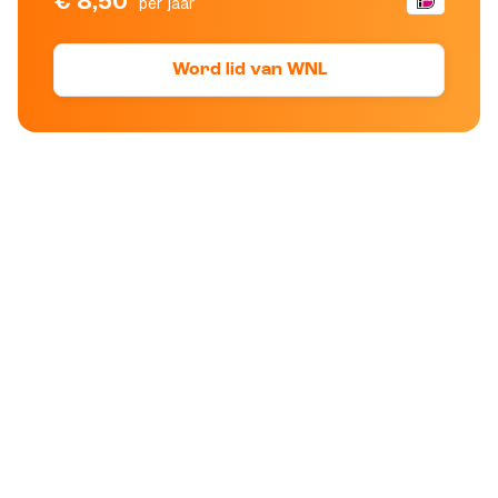
€ 8,50
per jaar
Word lid van WNL